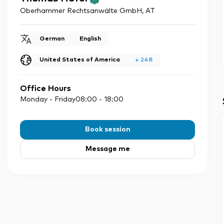
Oberhammer Rechtsanwälte GmbH
,
AT
German
English
United States of America
+
248
Office Hours
Monday - Friday
08:00
-
18:00
Book session
Message me