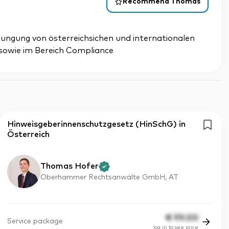
Recommend Thomas
ungung von österreichsichen und internationalen
sowie im Bereich Compliance
Hinweisgeberinnenschutzgesetz (HinSchG) in
Österreich
Thomas Hofer
Oberhammer Rechtsanwälte GmbH, AT
€
99.00
Service package
log in to see price